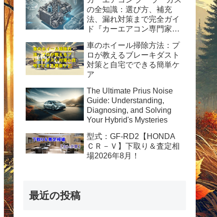
の全知識：選び方、補充
法、漏れ対策まで完全ガイ
ド『カーエアコン専門家が
解説！HFC-134a使用の完
車のホイール掃除方法：プ
全ガイド：安全性、経済
ロが教えるブレーキダスト
性、および運用のヒント』
対策と自宅でできる簡単ケ
ア
The Ultimate Prius Noise
Guide: Understanding,
Diagnosing, and Solving
Your Hybrid's Mysteries
型式：GF-RD2【HONDA
ＣＲ－Ｖ】下取り＆査定相
場2026年8月！
最近の投稿