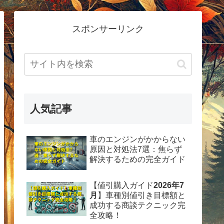
スポンサーリンク
人気記事
車のエンジンがかからない
原因と対処法7選：焦らず
解決するための完全ガイド
【値引購入ガイド
2026年7
月
】車種別値引き目標額と
成功する商談テクニック完
全攻略！