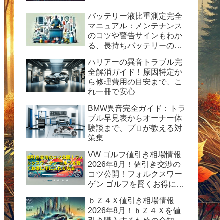
バッテリー液比重測定完全
マニュアル：メンテナンス
のコツや警告サインもわか
る、長持ちバッテリーの秘
訣
ハリアーの異音トラブル完
全解消ガイド！原因特定か
ら修理費用の目安まで、こ
れ一冊で安心
BMW異音完全ガイド：トラ
ブル早見表からオーナー体
験談まで、プロが教える対
策集
VW ゴルフ値引き相場情報
2026年8月！値引き交渉の
コツ公開！フォルクスワー
ゲン ゴルフを賢くお得に手
に入れる方法
ｂＺ４Ｘ値引き相場情報
2026年8月！ｂＺ４Ｘを値