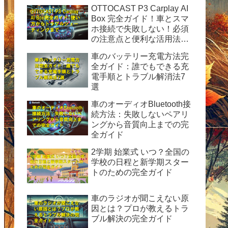
OTTOCAST P3 Carplay AI
Box 完全ガイド！車とスマ
ホ接続で失敗しない！必須
の注意点と便利な活用法を
徹底解説
車のバッテリー充電方法完
全ガイド：誰でもできる充
電手順とトラブル解消法7
選
車のオーディオBluetooth接
続方法：失敗しないペアリ
ングから音質向上までの完
全ガイド
2学期 始業式 いつ？全国の
学校の日程と新学期スター
トのための完全ガイド
車のラジオが聞こえない原
因とは？プロが教えるトラ
ブル解決の完全ガイド