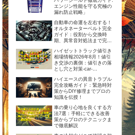
パワーシールド徹底ガイド:
エンジン性能を守る究極の
漏れ防止戦略」
自動車の命運を左右する！
オルタネーターベルト完全
ガイド：役割から交換時
期、異常音対処法まで完全
ガイド
ハイゼットトラック値引き
相場情報2026年8月！値引
き交渉の裏側：値引きの落
とし穴と対策-car-
info.tokyo-
ハイエースの異音トラブル
完全攻略ガイド：緊急時対
策からDIY修理までプロの
知識を伝授！
車の乗り心地を良くする方
法7選：手軽にできる改善
策からプロのテクニックま
で徹底解説