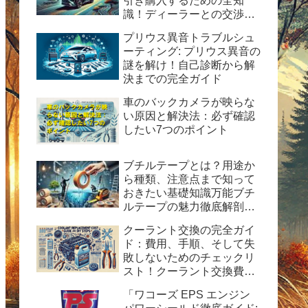
引き購入するための全知
識！ディーラーとの交渉術
から購入後の楽しみ方まで
プリウス異音トラブルシュ
完全ガイド
ーティング: プリウス異音の
謎を解け！自己診断から解
決までの完全ガイド
車のバックカメラが映らな
い原因と解決法：必ず確認
したい7つのポイント
ブチルテープとは？用途か
ら種類、注意点まで知って
おきたい基礎知識万能ブチ
ルテープの魅力徹底解剖！
水漏れ・ひび割れ修理の決
クーラント交換の完全ガイ
定版ガイド
ド：費用、手順、そして失
敗しないためのチェックリ
スト！クーラント交換費用
の目安と自分で交換する時
「ワコーズ EPS エンジン
の手順と方法を紹介。