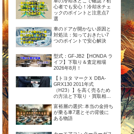
車の冷却水どこで確認？初
心者でも安心！冷却水チェ
ックのポイントと注意点7
選
車のドアが開かない原因と
対処法：知っておきたい7
つのポイントで安心解決
型式：GF-JB2【HONDA ラ
イフ】下取り＆査定相場
2026年8月！
【トヨタ マークＸ DBA-
GRX130 2011年式
（H23）】を高く売るため
の方法と下取り・買取相場
情報2026年8月！
富裕層の選択: 本当の金持ち
が乗る車7選とその背後に
ある物語
カーエアコン クーラーガス