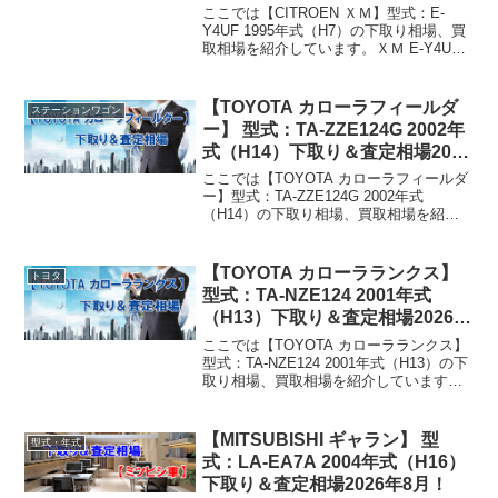
ここでは【CITROEN ＸＭ】型式：E-
Y4UF 1995年式（H7）の下取り相場、買
取相場を紹介しています。ＸＭ E-Y4UF
1995年式（H7）下取り相場・買取相場下
取り相場：マイナス1万円～7万円買取り
相場：マイナス1万円～17万...
【TOYOTA カローラフィールダ
ステーションワゴン
ー】 型式：TA-ZZE124G 2002年
式（H14）下取り＆査定相場2026
年8月！
ここでは【TOYOTA カローラフィールダ
ー】型式：TA-ZZE124G 2002年式
（H14）の下取り相場、買取相場を紹介
しています。カローラフィールダー TA-
ZZE124G 2002年式（H14）下取り相場・
買取相場下取り相場：マイナ...
【TOYOTA カローラランクス】
トヨタ
型式：TA-NZE124 2001年式
（H13）下取り＆査定相場2026年
8月！
ここでは【TOYOTA カローラランクス】
型式：TA-NZE124 2001年式（H13）の下
取り相場、買取相場を紹介しています。
カローラランクス TA-NZE124 2001年式
（H13）下取り相場・買取相場下取り相
場：マイナス1万円～5...
【MITSUBISHI ギャラン】 型
型式・年式
式：LA-EA7A 2004年式（H16）
下取り＆査定相場2026年8月！