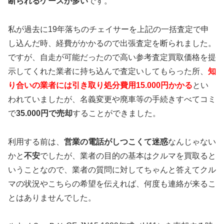
断られるケースが多い
です。
私が過去に19年落ちのチェイサーを上記の一括査定で申
し込んだ時、経費がかかるので出張査定を断られました。
ですが、自走が可能だったので高い参考査定買取価格を提
示してくれた業者に持ち込んで査定いしてもらった所、
知
り合いの業者には引き取り処分費用15.000円かかる
とい
われていましたが、名義変更や廃車等の手続きすべてコミ
で
35.000円で売却
することができました。
利用する前は、
営業の電話がしつこくて迷惑
なんじゃない
かと
不安
でしたが、業者の目的の基本はクルマを買取ると
いうことなので、業者の質問に対してちゃんと答えてクル
マの状況やこちらの希望を伝えれば、何度も連絡が来るこ
とはありませんでした。