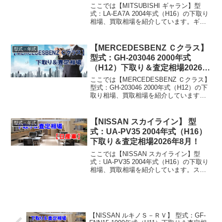
ここでは【MITSUBISHI ギャラン】型
式：LA-EA7A 2004年式（H16）の下取り
相場、買取相場を紹介しています。ギャ
ラン LA-EA7A 2004年式（H16）下取り相
場・買取相場下取り相場：マイナス1万円
～23万円買取り相場...
【MERCEDESBENZ Ｃクラス】
型式・年式
型式：GH-203046 2000年式
（H12）下取り＆査定相場2026年
8月！
ここでは【MERCEDESBENZ Ｃクラス】
型式：GH-203046 2000年式（H12）の下
取り相場、買取相場を紹介しています。
Ｃクラス GH-203046 2000年式（H12）下
取り相場・買取相場下取り相場：マイナ
ス1万円～5万円...
【NISSAN スカイライン】 型
型式・年式
式：UA-PV35 2004年式（H16）
下取り＆査定相場2026年8月！
ここでは【NISSAN スカイライン】型
式：UA-PV35 2004年式（H16）の下取り
相場、買取相場を紹介しています。スカ
イライン UA-PV35 2004年式（H16）下取
り相場・買取相場下取り相場：マイナス1
万円～41万円買取り相場...
【NISSAN ルキノＳ－ＲＶ】 型式：GF-