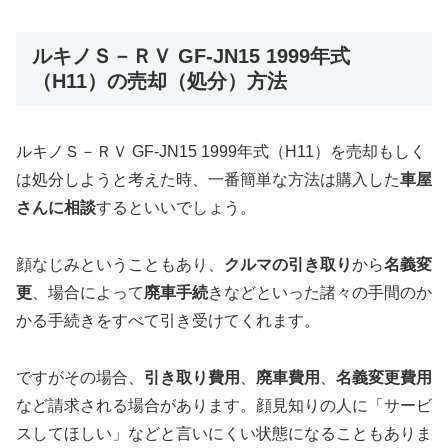
ルキノＳ－ＲＶ GF-JN15 1999年式
（H11）の売却（処分）方法
ルキノＳ－ＲＶ GF-JN15 1999年式（H11）を売却もしく
は処分しようと考えた時、一番簡単な方法は購入した
車屋
さんに相談
するといいでしょう。
顔なじみということもあり、
クルマの引き取り
から
名義変
更
、場合によって
廃車手続
きなどといった諸々の手間のか
かる手続きをすべて引き受けてくれます。
ですがその場合、
引き取り費用
、
廃車費用
、
名義変更費用
など請求される場合があります。顔見知りの人に「サービ
スしてほしい」などと言いにくい状態になることもありま