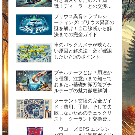
引き購入するための全知
識！ディーラーとの交渉術
から購入後の楽しみ方まで
プリウス異音トラブルシュ
完全ガイド
ーティング: プリウス異音の
謎を解け！自己診断から解
決までの完全ガイド
車のバックカメラが映らな
い原因と解決法：必ず確認
したい7つのポイント
ブチルテープとは？用途か
ら種類、注意点まで知って
おきたい基礎知識万能ブチ
ルテープの魅力徹底解剖！
水漏れ・ひび割れ修理の決
クーラント交換の完全ガイ
定版ガイド
ド：費用、手順、そして失
敗しないためのチェックリ
スト！クーラント交換費用
の目安と自分で交換する時
「ワコーズ EPS エンジン
の手順と方法を紹介。