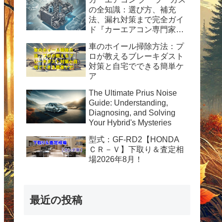
の全知識：選び方、補充
法、漏れ対策まで完全ガイ
ド『カーエアコン専門家が
解説！HFC-134a使用の完
車のホイール掃除方法：プ
全ガイド：安全性、経済
ロが教えるブレーキダスト
性、および運用のヒント』
対策と自宅でできる簡単ケ
ア
The Ultimate Prius Noise
Guide: Understanding,
Diagnosing, and Solving
Your Hybrid's Mysteries
型式：GF-RD2【HONDA
ＣＲ－Ｖ】下取り＆査定相
場2026年8月！
最近の投稿