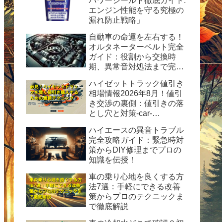
パワーシールド徹底ガイド:
エンジン性能を守る究極の
漏れ防止戦略」
自動車の命運を左右する！
オルタネーターベルト完全
ガイド：役割から交換時
期、異常音対処法まで完全
ガイド
ハイゼットトラック値引き
相場情報2026年8月！値引
き交渉の裏側：値引きの落
とし穴と対策-car-
info.tokyo-
ハイエースの異音トラブル
完全攻略ガイド：緊急時対
策からDIY修理までプロの
知識を伝授！
車の乗り心地を良くする方
法7選：手軽にできる改善
策からプロのテクニックま
で徹底解説