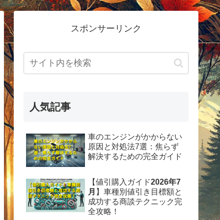
スポンサーリンク
人気記事
車のエンジンがかからない
原因と対処法7選：焦らず
解決するための完全ガイド
【値引購入ガイド
2026年7
月
】車種別値引き目標額と
成功する商談テクニック完
全攻略！