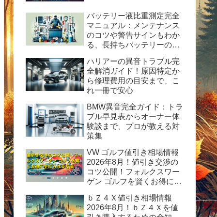
バッテリー液比重測定完全
マニュアル：メンテナンス
のコツや警告サインもわか
る、長持ちバッテリーの秘
訣
ハリアーの異音トラブル完
全解消ガイド！原因特定か
ら修理費用の目安まで、こ
れ一冊で安心
BMW異音完全ガイド：トラ
ブル早見表からオーナー体
験談まで、プロが教える対
策集
VW ゴルフ値引き相場情報
2026年8月！値引き交渉の
コツ公開！フォルクスワー
ゲン ゴルフを賢くお得に手
に入れる方法
ｂＺ４Ｘ値引き相場情報
2026年8月！ｂＺ４Ｘを値