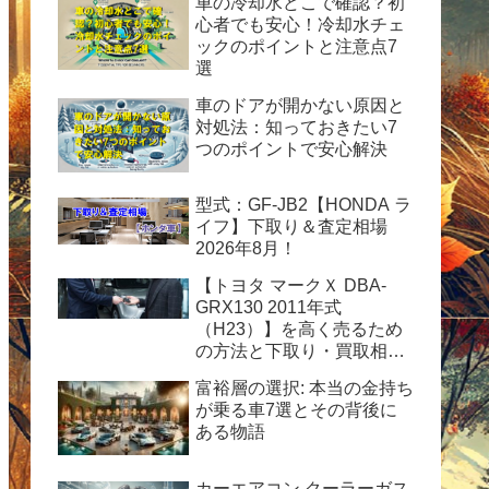
車の冷却水どこで確認？初
心者でも安心！冷却水チェ
ックのポイントと注意点7
選
車のドアが開かない原因と
対処法：知っておきたい7
つのポイントで安心解決
型式：GF-JB2【HONDA ラ
イフ】下取り＆査定相場
2026年8月！
【トヨタ マークＸ DBA-
GRX130 2011年式
（H23）】を高く売るため
の方法と下取り・買取相場
情報2026年8月！
富裕層の選択: 本当の金持ち
が乗る車7選とその背後に
ある物語
カーエアコン クーラーガス