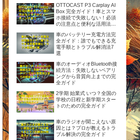
OTTOCAST P3 Carplay AI
Box 完全ガイド！車とスマ
ホ接続で失敗しない！必須
の注意点と便利な活用法を
徹底解説
車のバッテリー充電方法完
全ガイド：誰でもできる充
電手順とトラブル解消法7
選
車のオーディオBluetooth接
続方法：失敗しないペアリ
ングから音質向上までの完
全ガイド
2学期 始業式 いつ？全国の
学校の日程と新学期スター
トのための完全ガイド
車のラジオが聞こえない原
因とは？プロが教えるトラ
ブル解決の完全ガイド