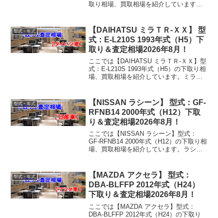
取り相場、買取相場を紹介しています。
Ｓクラス LCA-222104 2013年式（H25）
下取り相場・買取相場下取り相場：マイ
ナス1万円～6...
【DAIHATSU ミラＴＲ-ＸＸ】 型
型式・年式
式：E-L210S 1993年式（H5）下
取り＆査定相場2026年8月！
ここでは【DAIHATSU ミラＴＲ-ＸＸ】型
式：E-L210S 1993年式（H5）の下取り相
場、買取相場を紹介しています。ミラＴ
Ｒ-ＸＸ E-L210S 1993年式（H5）下取り
相場・買取相場下取り相場：マイナス1万
円～1万円買取り相...
【NISSAN ラシーン】 型式：GF-
型式・年式
RFNB14 2000年式（H12）下取
り＆査定相場2026年8月！
ここでは【NISSAN ラシーン】型式：
GF-RFNB14 2000年式（H12）の下取り相
場、買取相場を紹介しています。ラシー
ン GF-RFNB14 2000年式（H12）下取り
相場・買取相場下取り相場：マイナス1万
円～2万円買取り相場：...
【MAZDA アクセラ】 型式：
型式・年式
DBA-BLFFP 2012年式（H24）
下取り＆査定相場2026年8月！
ここでは【MAZDA アクセラ】型式：
DBA-BLFFP 2012年式（H24）の下取り