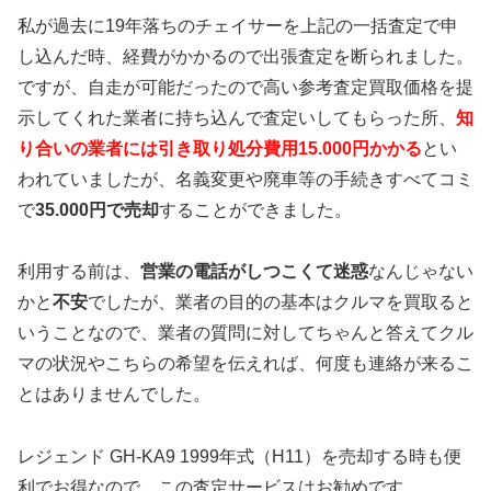
私が過去に19年落ちのチェイサーを上記の一括査定で申
し込んだ時、経費がかかるので出張査定を断られました。
ですが、自走が可能だったので高い参考査定買取価格を提
示してくれた業者に持ち込んで査定いしてもらった所、
知
り合いの業者には引き取り処分費用15.000円かかる
とい
われていましたが、名義変更や廃車等の手続きすべてコミ
で
35.000円で売却
することができました。
利用する前は、
営業の電話がしつこくて迷惑
なんじゃない
かと
不安
でしたが、業者の目的の基本はクルマを買取ると
いうことなので、業者の質問に対してちゃんと答えてクル
マの状況やこちらの希望を伝えれば、何度も連絡が来るこ
とはありませんでした。
レジェンド GH-KA9 1999年式（H11）を売却する時も便
利でお得なので、この査定サービスはお勧めです。