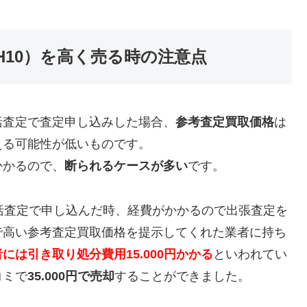
式（H10）を高く売る時の注意点
括査定で査定申し込みした場合、
参考査定買取価格
は
える可能性が低いものです。
かかるので、
断られるケースが多い
です。
括査定で申し込んだ時、経費がかかるので出張査定を
で高い参考査定買取価格を提示してくれた業者に持ち
には引き取り処分費用15.000円かかる
といわれてい
コミで
35.000円で売却
することができました。