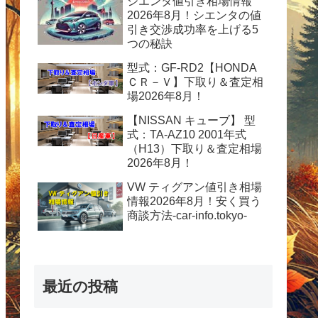
シエンタ値引き相場情報
2026年8月！シエンタの値
引き交渉成功率を上げる5
つの秘訣
型式：GF-RD2【HONDA
ＣＲ－Ｖ】下取り＆査定相
場2026年8月！
【NISSAN キューブ】 型
式：TA-AZ10 2001年式
（H13）下取り＆査定相場
2026年8月！
VW ティグアン値引き相場
情報2026年8月！安く買う
商談方法-car-info.tokyo-
最近の投稿