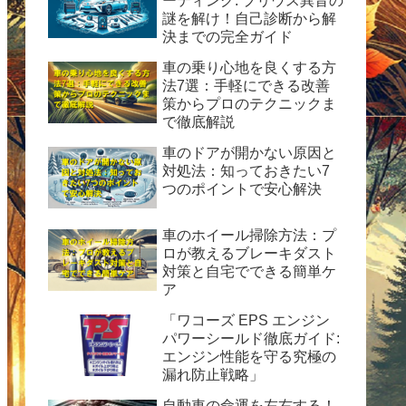
ーティング: プリウス異音の
謎を解け！自己診断から解
決までの完全ガイド
車の乗り心地を良くする方
法7選：手軽にできる改善
策からプロのテクニックま
で徹底解説
車のドアが開かない原因と
対処法：知っておきたい7
つのポイントで安心解決
車のホイール掃除方法：プ
ロが教えるブレーキダスト
対策と自宅でできる簡単ケ
ア
「ワコーズ EPS エンジン
パワーシールド徹底ガイド:
エンジン性能を守る究極の
漏れ防止戦略」
自動車の命運を左右する！