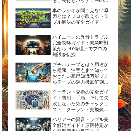
る、長持ちバッテリーの秘
訣
車のラジオが聞こえない原
因とは？プロが教えるトラ
ブル解決の完全ガイド
ハイエースの異音トラブル
完全攻略ガイド：緊急時対
策からDIY修理までプロの
知識を伝授！
ブチルテープとは？用途か
ら種類、注意点まで知って
おきたい基礎知識万能ブチ
ルテープの魅力徹底解剖！
水漏れ・ひび割れ修理の決
クーラント交換の完全ガイ
定版ガイド
ド：費用、手順、そして失
敗しないためのチェックリ
スト！クーラント交換費用
の目安と自分で交換する時
ハリアーの異音トラブル完
の手順と方法を紹介。
全解消ガイド！原因特定か