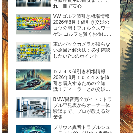
ら修理費用の目安まで、こ
れ一冊で安心
VW ゴルフ値引き相場情報
2026年8月！値引き交渉の
コツ公開！フォルクスワー
ゲン ゴルフを賢くお得に手
に入れる方法
車のバックカメラが映らな
い原因と解決法：必ず確認
したい7つのポイント
ｂＺ４Ｘ値引き相場情報
2026年8月！ｂＺ４Ｘを値
引き購入するための全知
識！ディーラーとの交渉術
から購入後の楽しみ方まで
BMW異音完全ガイド：トラ
完全ガイド
ブル早見表からオーナー体
験談まで、プロが教える対
策集
プリウス異音トラブルシュ