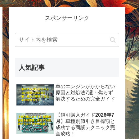
スポンサーリンク
人気記事
車のエンジンがかからない
原因と対処法7選：焦らず
解決するための完全ガイド
【値引購入ガイド
2026年7
月
】車種別値引き目標額と
成功する商談テクニック完
全攻略！