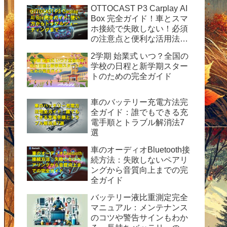
OTTOCAST P3 Carplay AI
Box 完全ガイド！車とスマ
ホ接続で失敗しない！必須
の注意点と便利な活用法を
徹底解説
2学期 始業式 いつ？全国の
学校の日程と新学期スター
トのための完全ガイド
車のバッテリー充電方法完
全ガイド：誰でもできる充
電手順とトラブル解消法7
選
車のオーディオBluetooth接
続方法：失敗しないペアリ
ングから音質向上までの完
全ガイド
バッテリー液比重測定完全
マニュアル：メンテナンス
のコツや警告サインもわか