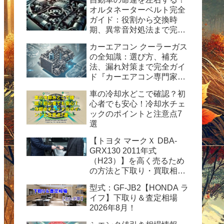
オルタネーターベルト完全
ガイド：役割から交換時
期、異常音対処法まで完全
ガイド
カーエアコン クーラーガス
の全知識：選び方、補充
法、漏れ対策まで完全ガイ
ド『カーエアコン専門家が
解説！HFC-134a使用の完
車の冷却水どこで確認？初
全ガイド：安全性、経済
心者でも安心！冷却水チェ
性、および運用のヒント』
ックのポイントと注意点7
選
【トヨタ マークＸ DBA-
GRX130 2011年式
（H23）】を高く売るため
の方法と下取り・買取相場
情報2026年8月！
型式：GF-JB2【HONDA ラ
イフ】下取り＆査定相場
2026年8月！