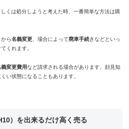
を売却もしくは処分しようと考えた時、一番簡単な方法は購
り
から
名義変更
、場合によって
廃車手続
きなどといっ
けてくれます。
名義変更費用
など請求される場合があります。顔見知
にくい状態になることもあります。
式（H10）を出来るだけ高く売る