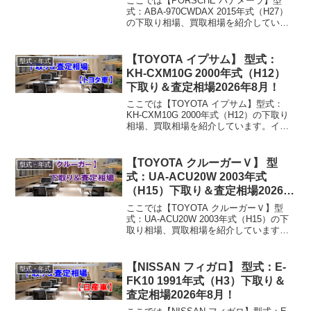
ここでは【PORSCHE パナメーラ】型
式：ABA-970CWDAX 2015年式（H27）
の下取り相場、買取相場を紹介していま
す。パナメーラ ABA-970CWDAX 2015年
式（H27）下取り相場・買取相場下取り
相場：マイナス1万円～...
【TOYOTA イプサム】 型式：
型式・年式
KH-CXM10G 2000年式（H12）
下取り＆査定相場2026年8月！
ここでは【TOYOTA イプサム】型式：
KH-CXM10G 2000年式（H12）の下取り
相場、買取相場を紹介しています。イプ
サム KH-CXM10G 2000年式（H12）下取
り相場・買取相場下取り相場：マイナス1
万円～3万円買取り相場：...
【TOYOTA クルーガーＶ】 型
型式・年式
式：UA-ACU20W 2003年式
（H15）下取り＆査定相場2026年
8月！
ここでは【TOYOTA クルーガーＶ】型
式：UA-ACU20W 2003年式（H15）の下
取り相場、買取相場を紹介しています。
クルーガーＶ UA-ACU20W 2003年式
（H15）下取り相場・買取相場下取り相
場：マイナス1万円～17万円買...
【NISSAN フィガロ】 型式：E-
型式・年式
FK10 1991年式（H3）下取り＆
査定相場2026年8月！