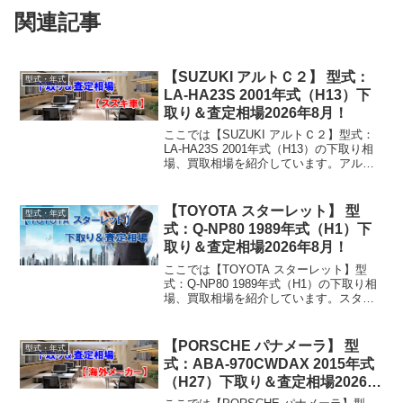
関連記事
【SUZUKI アルトＣ２】 型式：
型式・年式
LA-HA23S 2001年式（H13）下
取り＆査定相場2026年8月！
ここでは【SUZUKI アルトＣ２】型式：
LA-HA23S 2001年式（H13）の下取り相
場、買取相場を紹介しています。アルト
Ｃ２ LA-HA23S 2001年式（H13）下取り
相場・買取相場下取り相場：マイナス1万
円～1万円買取り相場：...
【TOYOTA スターレット】 型
型式・年式
式：Q-NP80 1989年式（H1）下
取り＆査定相場2026年8月！
ここでは【TOYOTA スターレット】型
式：Q-NP80 1989年式（H1）の下取り相
場、買取相場を紹介しています。スター
レット Q-NP80 1989年式（H1）下取り相
場・買取相場下取り相場：マイナス1万円
～5万円買取り相場：マイナス...
【PORSCHE パナメーラ】 型
型式・年式
式：ABA-970CWDAX 2015年式
（H27）下取り＆査定相場2026年
8月！