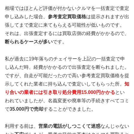
相場ではほとんど評価が付かないクルマを一括査定で査定
申し込みした場合、
参考査定買取価格
は提示されますが出
張してまで査定に来てもらえる可能性が低いものです。
それは、出張査定するには買取店側の経費がかかるので、
断られるケースが多い
です。
私が過去に19年落ちのチェイサーを上記の一括査定で申
し込んだ時、経費がかかるので出張査定を断られました。
ですが、自走が可能だったので高い参考査定買取価格を提
示してくれた業者に持ち込んで査定いしてもらった所、
知
り合いの業者には引き取り処分費用15.000円かかる
とい
われていましたが、名義変更や廃車等の手続きすべてコミ
で
35.000円で売却
することができました。
利用する前は、
営業の電話がしつこくて迷惑
なんじゃない