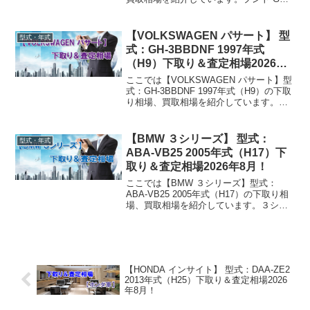
188A6 2004年式（H16）下取り相場・買
取相場下取り相場：マイナス1万円～27万
円買取り相場：マイナス1...
【VOLKSWAGEN パサート】 型
型式・年式
式：GH-3BBDNF 1997年式
（H9）下取り＆査定相場2026年8
月！
ここでは【VOLKSWAGEN パサート】型
式：GH-3BBDNF 1997年式（H9）の下取
り相場、買取相場を紹介しています。パ
サート GH-3BBDNF 1997年式（H9）下取
り相場・買取相場下取り相場：マイナス1
万円～5万円買取り相...
【BMW ３シリーズ】 型式：
型式・年式
ABA-VB25 2005年式（H17）下
取り＆査定相場2026年8月！
ここでは【BMW ３シリーズ】型式：
ABA-VB25 2005年式（H17）の下取り相
場、買取相場を紹介しています。３シリ
ーズ ABA-VB25 2005年式（H17）下取り
相場・買取相場下取り相場：マイナス1万
円～77万円買取り相場：マイ...
【HONDA インサイト】 型式：DAA-ZE2
2013年式（H25）下取り＆査定相場2026
年8月！