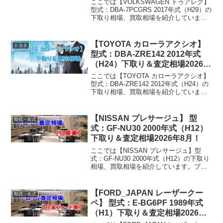
ここでは【VOLKSWAGEN トゥアレグ】
型式：DBA-7PCGRS 2017年式（H29）の
下取り相場、買取相場を紹介していま
す。トゥアレグ DBA-7PCGRS 2017年式
（H29）下取り相場・買取相場下取り相
場：マイナス1万円～5...
【TOYOTA カローラアクシオ】
トヨタ
型式：DBA-ZRE142 2012年式
（H24）下取り＆査定相場2026年
8月！
ここでは【TOYOTA カローラアクシオ】
型式：DBA-ZRE142 2012年式（H24）の
下取り相場、買取相場を紹介していま
す。カローラアクシオ DBA-ZRE142
2012年式（H24）下取り相場・買取相場
下取り相場：マイナス1万円...
【NISSAN プレサージュ】 型
型式・年式
式：GF-NU30 2000年式（H12）
下取り＆査定相場2026年8月！
ここでは【NISSAN プレサージュ】型
式：GF-NU30 2000年式（H12）の下取り
相場、買取相場を紹介しています。プレ
サージュ GF-NU30 2000年式（H12）下取
り相場・買取相場下取り相場：マイナス1
万円～3万円買取り相場：...
【FORD_JAPAN レーザークー
型式・年式
ペ】 型式：E-BG6PF 1989年式
（H1）下取り＆査定相場2026年8
月！