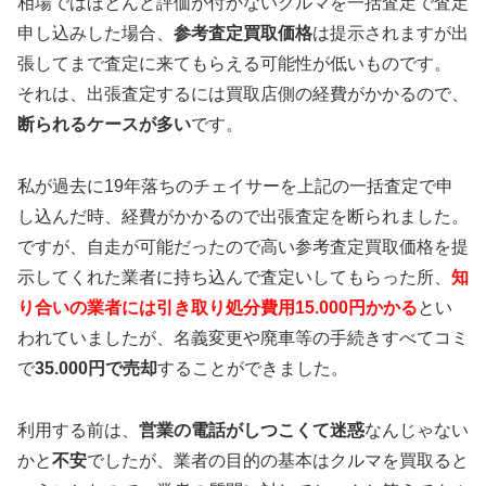
相場ではほとんど評価が付かないクルマを一括査定で査定
申し込みした場合、
参考査定買取価格
は提示されますが出
張してまで査定に来てもらえる可能性が低いものです。
それは、出張査定するには買取店側の経費がかかるので、
断られるケースが多い
です。
私が過去に19年落ちのチェイサーを上記の一括査定で申
し込んだ時、経費がかかるので出張査定を断られました。
ですが、自走が可能だったので高い参考査定買取価格を提
示してくれた業者に持ち込んで査定いしてもらった所、
知
り合いの業者には引き取り処分費用15.000円かかる
とい
われていましたが、名義変更や廃車等の手続きすべてコミ
で
35.000円で売却
することができました。
利用する前は、
営業の電話がしつこくて迷惑
なんじゃない
かと
不安
でしたが、業者の目的の基本はクルマを買取ると