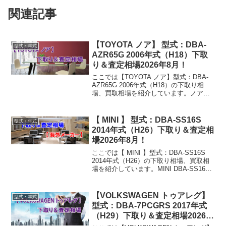
関連記事
【TOYOTA ノア】 型式：DBA-
型式・年式
AZR65G 2006年式（H18）下取
り＆査定相場2026年8月！
ここでは【TOYOTA ノア】型式：DBA-
AZR65G 2006年式（H18）の下取り相
場、買取相場を紹介しています。ノア
DBA-AZR65G 2006年式（H18）下取り相
場・買取相場下取り相場：マイナス1万円
～61万円買取り相場：マ...
【 MINI 】 型式：DBA-SS16S
型式・年式
2014年式（H26）下取り＆査定相
場2026年8月！
ここでは【 MINI 】型式：DBA-SS16S
2014年式（H26）の下取り相場、買取相
場を紹介しています。MINI DBA-SS16S
2014年式（H26）下取り相場・買取相場
下取り相場：マイナス1万円～268万円買
取り相場：マイナ...
【VOLKSWAGEN トゥアレグ】
型式・年式
型式：DBA-7PCGRS 2017年式
（H29）下取り＆査定相場2026年
8月！