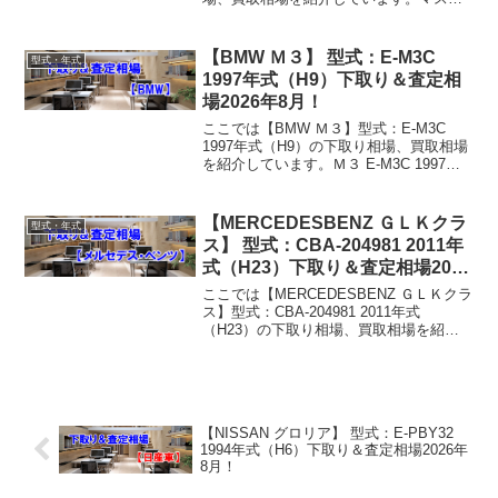
ング E-1FA4P44 1994年式（H6）下取り
相場・買取相場下取り相場：マイナス1万
円～5万円買取り相場：マイ...
【BMW Ｍ３】 型式：E-M3C
型式・年式
1997年式（H9）下取り＆査定相
場2026年8月！
ここでは【BMW Ｍ３】型式：E-M3C
1997年式（H9）の下取り相場、買取相場
を紹介しています。Ｍ３ E-M3C 1997年
式（H9）下取り相場・買取相場下取り相
場：マイナス1万円～11万円買取り相場：
マイナス1万円～21万円Ｍ３ E...
【MERCEDESBENZ ＧＬＫクラ
型式・年式
ス】 型式：CBA-204981 2011年
式（H23）下取り＆査定相場2026
年8月！
ここでは【MERCEDESBENZ ＧＬＫクラ
ス】型式：CBA-204981 2011年式
（H23）の下取り相場、買取相場を紹介
しています。ＧＬＫクラス CBA-204981
2011年式（H23）下取り相場・買取相場
下取り相場：マイナス1...
【NISSAN グロリア】 型式：E-PBY32
1994年式（H6）下取り＆査定相場2026年
8月！