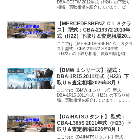
DBA-CC3FW 2012年式（H24）の下取り
相場、買取相場を紹介しています。ビア
ンテ DBA-CC3FW 2012年式（H24）下取
り相場・買取相場下取り相場：マイナス1
万円～166万円買取り相場...
【MERCEDESBENZ ＣＬＳクラ
型式・年式
ス】 型式：CBA-219372 2010年
式（H22）下取り＆査定相場2026
年8月！
ここでは【MERCEDESBENZ ＣＬＳクラ
ス】型式：CBA-219372 2010年式
（H22）の下取り相場、買取相場を紹介
しています。ＣＬＳクラス CBA-219372
2010年式（H22）下取り相場・買取相場
下取り相場：マイナス1...
【BMW １シリーズ】 型式：
型式・年式
DBA-1R15 2011年式（H23）下
取り＆査定相場2026年8月！
ここでは【BMW １シリーズ】型式：
DBA-1R15 2011年式（H23）の下取り相
場、買取相場を紹介しています。１シリ
ーズ DBA-1R15 2011年式（H23）下取り
相場・買取相場下取り相場：マイナス1万
円～227万円買取り相場：マ...
【DAIHATSU タント】 型式：
型式・年式
CBA-L385S 2011年式（H23）下
取り＆査定相場2026年8月！
ここでは【DAIHATSU タント】型式：