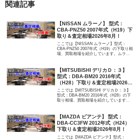
関連記事
【NISSAN ムラーノ】 型式：
型式・年式
CBA-PNZ50 2007年式（H19）下
取り＆査定相場2026年8月！
ここでは【NISSAN ムラーノ】型式：
CBA-PNZ50 2007年式（H19）の下取り相
場、買取相場を紹介しています。ムラー
ノ CBA-PNZ50 2007年式（H19）下取り
相場・買取相場下取り相場：マイナス1万
円～121万円買取り相...
【MITSUBISHI デリカＤ：３】
型式・年式
型式：DBA-BM20 2016年式
（H28）下取り＆査定相場2026年
8月！
ここでは【MITSUBISHI デリカＤ：３】
型式：DBA-BM20 2016年式（H28）の下
取り相場、買取相場を紹介しています。
デリカＤ：３ DBA-BM20 2016年式
（H28）下取り相場・買取相場下取り相
場：マイナス1万円～168...
【MAZDA ビアンテ】 型式：
型式・年式
DBA-CC3FW 2012年式（H24）
下取り＆査定相場2026年8月！
ここでは【MAZDA ビアンテ】型式：