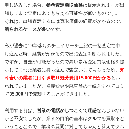
申し込みした場合、
参考査定買取価格
は提示されますが出
張してまで査定に来てもらえる可能性が低いものです。
それは、出張査定するには買取店側の経費がかかるので、
断られるケースが多い
です。
私が過去に19年落ちのチェイサーを上記の一括査定で申
し込んだ時、経費がかかるので出張査定を断られました。
ですが、自走が可能だったので高い参考査定買取価格を提
示してくれた業者に持ち込んで査定いしてもらった所、
知
り合いの業者には引き取り処分費用15.000円かかる
とい
われていましたが、名義変更や廃車等の手続きすべてコミ
で
35.000円で売却
することができました。
利用する前は、
営業の電話がしつこくて迷惑
なんじゃない
かと
不安
でしたが、業者の目的の基本はクルマを買取ると
いうことなので、業者の質問に対してちゃんと答えてクル