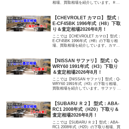
相場、買取相場を紹介しています。ＲＡ
Ｖ４ Ｌ CBA-ACA21W 2004年式（H16）
下取り相場・買取相場下取り相場：マイ
ナス1万円～28万...
【CHEVROLET カマロ】 型式：
型式・年式
E-CF45BK 1996年式（H8）下取
り＆査定相場2026年8月！
ここでは【CHEVROLET カマロ】型式：
E-CF45BK 1996年式（H8）の下取り相
場、買取相場を紹介しています。カマロ
E-CF45BK 1996年式（H8）下取り相場・
買取相場下取り相場：マイナス1万円～6
万円買取り相場：マイナ...
【NISSAN サファリ】 型式：Q-
型式・年式
WRY60 1991年式（H3）下取り
＆査定相場2026年8月！
ここでは【NISSAN サファリ】型式：Q-
WRY60 1991年式（H3）の下取り相場、
買取相場を紹介しています。サファリ Q-
WRY60 1991年式（H3）下取り相場・買
取相場下取り相場：マイナス1万円～3万
円買取り相場：マイナス1万...
【SUBARU Ｒ２】 型式：ABA-
型式・年式
RC1 2008年式（H20）下取り＆
査定相場2026年8月！
ここでは【SUBARU Ｒ２】型式：ABA-
RC1 2008年式（H20）の下取り相場、買