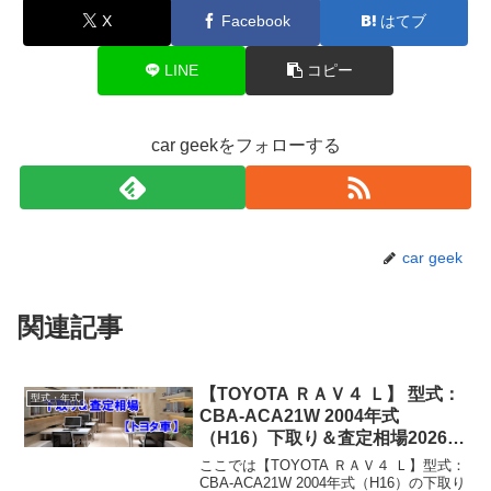
X
Facebook
はてブ
LINE
コピー
car geekをフォローする
car geek
関連記事
【TOYOTA ＲＡＶ４ Ｌ】 型式：
型式・年式
CBA-ACA21W 2004年式
（H16）下取り＆査定相場2026年
8月！
ここでは【TOYOTA ＲＡＶ４ Ｌ】型式：
CBA-ACA21W 2004年式（H16）の下取り