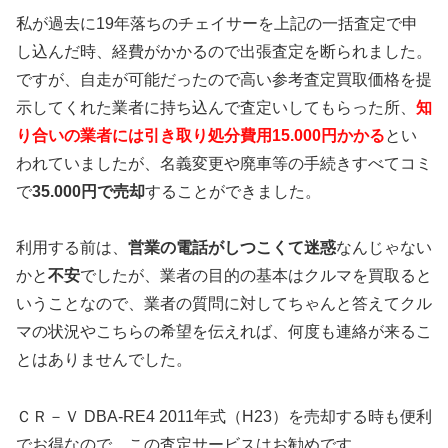
私が過去に19年落ちのチェイサーを上記の一括査定で申
し込んだ時、経費がかかるので出張査定を断られました。
ですが、自走が可能だったので高い参考査定買取価格を提
示してくれた業者に持ち込んで査定いしてもらった所、
知
り合いの業者には引き取り処分費用15.000円かかる
とい
われていましたが、名義変更や廃車等の手続きすべてコミ
で
35.000円で売却
することができました。
利用する前は、
営業の電話がしつこくて迷惑
なんじゃない
かと
不安
でしたが、業者の目的の基本はクルマを買取ると
いうことなので、業者の質問に対してちゃんと答えてクル
マの状況やこちらの希望を伝えれば、何度も連絡が来るこ
とはありませんでした。
ＣＲ－Ｖ DBA-RE4 2011年式（H23）を売却する時も便利
でお得なので、この査定サービスはお勧めです。