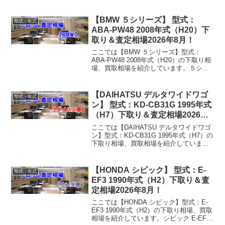
ス ZGM11W 2015年式（H27）下取り相
場・買取相場下取り相場：マイナス1万円
～100万円買取り相場：マイナス...
【BMW ５シリーズ】 型式：
型式・年式
ABA-PW48 2008年式（H20）下
取り＆査定相場2026年8月！
ここでは【BMW ５シリーズ】型式：
ABA-PW48 2008年式（H20）の下取り相
場、買取相場を紹介しています。５シリ
ーズ ABA-PW48 2008年式（H20）下取り
相場・買取相場下取り相場：マイナス1万
円～389万円買取り相場：マ...
【DAIHATSU デルタワイドワゴ
型式・年式
ン】 型式：KD-CB31G 1995年式
（H7）下取り＆査定相場2026年8
月！
ここでは【DAIHATSU デルタワイドワゴ
ン】型式：KD-CB31G 1995年式（H7）の
下取り相場、買取相場を紹介していま
す。デルタワイドワゴン KD-CB31G 1995
年式（H7）下取り相場・買取相場下取り
相場：マイナス1万円～3...
【HONDA シビック】 型式：E-
型式・年式
EF3 1990年式（H2）下取り＆査
定相場2026年8月！
ここでは【HONDA シビック】型式：E-
EF3 1990年式（H2）の下取り相場、買取
相場を紹介しています。シビック E-EF3