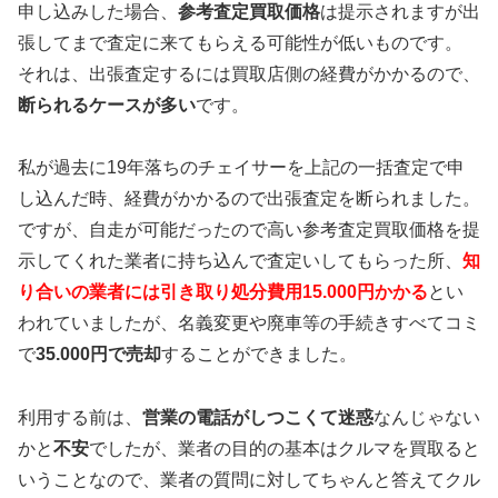
申し込みした場合、
参考査定買取価格
は提示されますが出
張してまで査定に来てもらえる可能性が低いものです。
それは、出張査定するには買取店側の経費がかかるので、
断られるケースが多い
です。
私が過去に19年落ちのチェイサーを上記の一括査定で申
し込んだ時、経費がかかるので出張査定を断られました。
ですが、自走が可能だったので高い参考査定買取価格を提
示してくれた業者に持ち込んで査定いしてもらった所、
知
り合いの業者には引き取り処分費用15.000円かかる
とい
われていましたが、名義変更や廃車等の手続きすべてコミ
で
35.000円で売却
することができました。
利用する前は、
営業の電話がしつこくて迷惑
なんじゃない
かと
不安
でしたが、業者の目的の基本はクルマを買取ると
いうことなので、業者の質問に対してちゃんと答えてクル