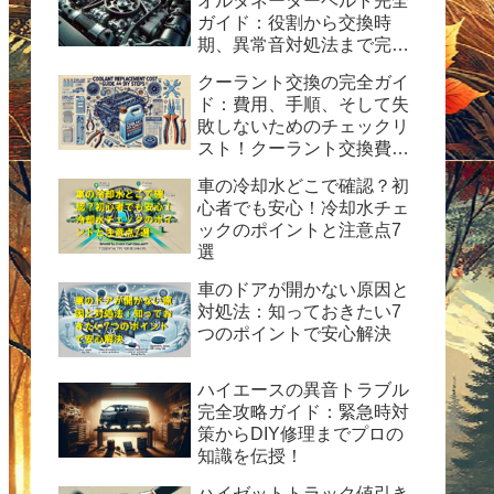
オルタネーターベルト完全
ガイド：役割から交換時
期、異常音対処法まで完全
ガイド
クーラント交換の完全ガイ
ド：費用、手順、そして失
敗しないためのチェックリ
スト！クーラント交換費用
の目安と自分で交換する時
車の冷却水どこで確認？初
の手順と方法を紹介。
心者でも安心！冷却水チェ
ックのポイントと注意点7
選
車のドアが開かない原因と
対処法：知っておきたい7
つのポイントで安心解決
ハイエースの異音トラブル
完全攻略ガイド：緊急時対
策からDIY修理までプロの
知識を伝授！
ハイゼットトラック値引き