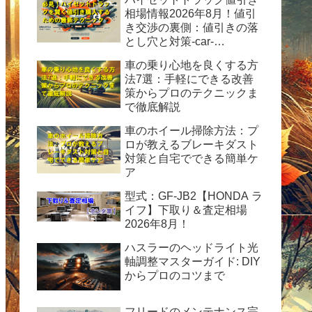
相場情報2026年8月！値引
き交渉の裏側：値引きの落
とし穴と対策-car-
info.tokyo-
車の乗り心地を良くする方
法7選：手軽にできる改善
策からプロのテクニックま
で徹底解説
車のホイール掃除方法：プ
ロが教えるブレーキダスト
対策と自宅でできる簡単ケ
ア
型式：GF-JB2【HONDA ラ
イフ】下取り＆査定相場
2026年8月！
ハスラーのヘッドライト光
軸調整マスターガイド: DIY
からプロのコツまで
フリードのメンテナンス完