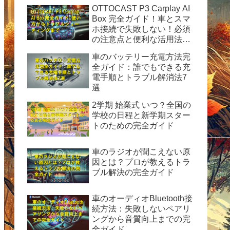
OTTOCAST P3 Carplay AI
Box 完全ガイド！車とスマ
ホ接続で失敗しない！必須
の注意点と便利な活用法を
徹底解説
車のバッテリー充電方法完
全ガイド：誰でもできる充
電手順とトラブル解消法7
選
2学期 始業式 いつ？全国の
学校の日程と新学期スター
トのための完全ガイド
車のラジオが聞こえない原
因とは？プロが教えるトラ
ブル解決の完全ガイド
車のオーディオBluetooth接
続方法：失敗しないペアリ
ングから音質向上までの完
全ガイド