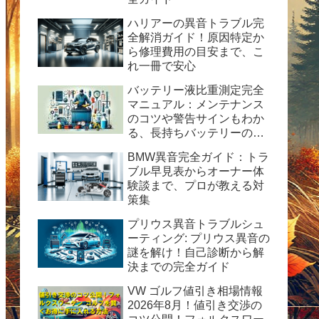
ハリアーの異音トラブル完
全解消ガイド！原因特定か
ら修理費用の目安まで、こ
れ一冊で安心
バッテリー液比重測定完全
マニュアル：メンテナンス
のコツや警告サインもわか
る、長持ちバッテリーの秘
訣
BMW異音完全ガイド：トラ
ブル早見表からオーナー体
験談まで、プロが教える対
策集
プリウス異音トラブルシュ
ーティング: プリウス異音の
謎を解け！自己診断から解
決までの完全ガイド
VW ゴルフ値引き相場情報
2026年8月！値引き交渉の