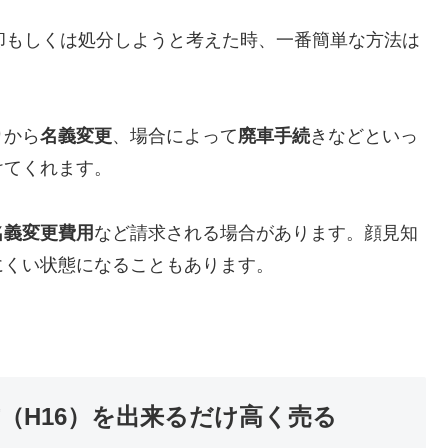
6）を売却もしくは処分しようと考えた時、一番簡単な方法は
。
り
から
名義変更
、場合によって
廃車手続
きなどといっ
けてくれます。
名義変更費用
など請求される場合があります。顔見知
にくい状態になることもあります。
4年式（H16）を出来るだけ高く売る