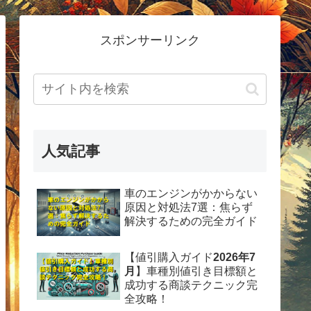
スポンサーリンク
人気記事
車のエンジンがかからない
原因と対処法7選：焦らず
解決するための完全ガイド
【値引購入ガイド
2026年7
月
】車種別値引き目標額と
成功する商談テクニック完
全攻略！