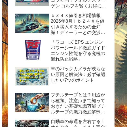
コツ公開！フォルクスワー
ゲン ゴルフを賢くお得に手
に入れる方法
ｂＺ４Ｘ値引き相場情報
2026年8月！ｂＺ４Ｘを値
引き購入するための全知
識！ディーラーとの交渉術
から購入後の楽しみ方まで
「ワコーズ EPS エンジン
完全ガイド
パワーシールド徹底ガイド:
エンジン性能を守る究極の
漏れ防止戦略」
車のバックカメラが映らな
い原因と解決法：必ず確認
したい7つのポイント
ブチルテープとは？用途か
ら種類、注意点まで知って
おきたい基礎知識万能ブチ
ルテープの魅力徹底解剖！
水漏れ・ひび割れ修理の決
自動車の命運を左右する！
定版ガイド