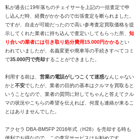
私が過去に19年落ちのチェイサーを上記の一括査定で申
し込んだ時、経費がかかるので出張査定を断られました。
ですが、自走が可能だったので高い参考査定買取価格を提
示してくれた業者に持ち込んで査定いしてもらった所、
知
り合いの業者には引き取り処分費用15.000円かかる
とい
われていましたが、名義変更や廃車等の手続きすべてコミ
で
35.000円で売却
することができました。
利用する前は、
営業の電話がしつこくて迷惑
なんじゃない
かと
不安
でしたが、業者の目的の基本はクルマを買取ると
いうことなので、業者の質問に対してちゃんと答えてクル
マの状況やこちらの希望を伝えれば、何度も連絡が来るこ
とはありませんでした。
アクセラ DBA-BM5FP 2016年式（H28）を売却する時も
便利でお得なので、この査定サービスはお勧めです。