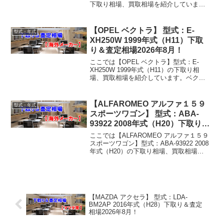
下取り相場、買取相場を紹介していま
す。カローラスパシオ UA-ZZE122N 2007
年式（H19）下取り相場・買取相場下取
り相場：マイナス1万円...
【OPEL ベクトラ】 型式：E-
型式・年式
XH250W 1999年式（H11）下取
り＆査定相場2026年8月！
ここでは【OPEL ベクトラ】型式：E-
XH250W 1999年式（H11）の下取り相
場、買取相場を紹介しています。ベクト
ラ E-XH250W 1999年式（H11）下取り相
場・買取相場下取り相場：マイナス1万円
～5万円買取り相場：マイナス...
【ALFAROMEO アルファ１５９
型式・年式
スポーツワゴン】 型式：ABA-
93922 2008年式（H20）下取り＆
査定相場2026年8月！
ここでは【ALFAROMEO アルファ１５９
スポーツワゴン】型式：ABA-93922 2008
年式（H20）の下取り相場、買取相場を
紹介しています。アルファ１５９スポー
ツワゴン ABA-93922 2008年式（H20）下
取り相場・買取相場...
【MAZDA アクセラ】 型式：LDA-
BM2AP 2016年式（H28）下取り＆査定
相場2026年8月！