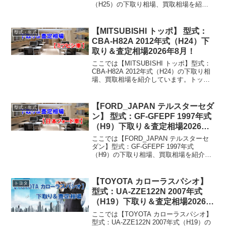
（H25）の下取り相場、買取相場を紹介
しています。グランドチェロキー ABA-
WK36A 2013年式（H25）下取り相場・買
取相場下取り相場：マ...
【MITSUBISHI トッポ】 型式：
型式・年式
CBA-H82A 2012年式（H24）下
取り＆査定相場2026年8月！
ここでは【MITSUBISHI トッポ】型式：
CBA-H82A 2012年式（H24）の下取り相
場、買取相場を紹介しています。トッポ
CBA-H82A 2012年式（H24）下取り相
場・買取相場下取り相場：マイナス1万円
～79万円買取り相場...
【FORD_JAPAN テルスターセダ
型式・年式
ン】 型式：GF-GFEPF 1997年式
（H9）下取り＆査定相場2026年8
月！
ここでは【FORD_JAPAN テルスターセ
ダン】型式：GF-GFEPF 1997年式
（H9）の下取り相場、買取相場を紹介し
ています。テルスターセダン GF-GFEPF
1997年式（H9）下取り相場・買取相場下
取り相場：マイナス1万円～3...
【TOYOTA カローラスパシオ】
トヨタ
型式：UA-ZZE122N 2007年式
（H19）下取り＆査定相場2026年
8月！
ここでは【TOYOTA カローラスパシオ】
型式：UA-ZZE122N 2007年式（H19）の