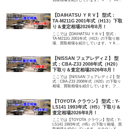
ANK11 1992年式（H4）下取り相場・買
取相場下取り相場：マイナス1万円～5万
円買取り相場：マイナス1万...
【DAIHATSU ＹＲＶ】 型式：
型式・年式
TA-M211G 2001年式（H13）下取
り＆査定相場2026年8月！
ここでは【DAIHATSU ＹＲＶ】型式：
TA-M211G 2001年式（H13）の下取り相
場、買取相場を紹介しています。ＹＲＶ
TA-M211G 2001年式（H13）下取り相
場・買取相場下取り相場：マイナス1万円
～1万円買取り相場：マイ...
【NISSAN フェアレディＺ】 型
型式・年式
式：CBA-Z33 2008年式（H20）
下取り＆査定相場2026年8月！
ここでは【NISSAN フェアレディＺ】型
式：CBA-Z33 2008年式（H20）の下取り
相場、買取相場を紹介しています。フェ
アレディＺ CBA-Z33 2008年式（H20）下
取り相場・買取相場下取り相場：マイナ
ス1万円～124万円買取...
【TOYOTA クラウン】 型式：Y-
型式・年式
LS141 1993年式（H5）下取り＆
査定相場2026年8月！
ここでは【TOYOTA クラウン】型式：Y-
LS141 1993年式（H5）の下取り相場、買
取相場を紹介しています。クラウン Y-