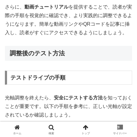
さらに、
動画チュートリアル
を提供することで、読者が実
際の手順を視覚的に確認でき、より実践的に調整できるよ
うになります。簡単な動画リンクやQRコードを記事に挿
入し、読者がすぐにアクセスできるようにしましょう。
調整後のテスト方法
テストドライブの手順
光軸調整を終えたら、
安全にテストする方法
を知っておく
ことが重要です。以下の手順を参考に、正しい光軸が設定
されているか確認しましょう。
夜間のテストドライブ：
夜間に十分に照明がない道
ホーム
検索
トップ
サイドバー