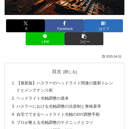
X
Facebook
はてブ
LINE
コピー
2025.04.01
目次
【最新版】ハスラーのヘッドライト関連の最新トレン
ドとメンテナンス術
ヘッドライト光軸調整の基本
ハスラーにおける光軸調整の法規制と車検基準
自宅でできるヘッドライト光軸のDIY調整手順
プロが教える光軸調整のテクニックとコツ